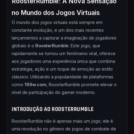
RoosterRumble: A Nova Sensação
no Mundo dos Jogos Virtuais
O mundo dos jogos virtuais está sempre em
constante evolução, e um dos mais recentes
lançamentos a capturar a imaginação de jogadores
globais é o
RoosterRumble
. Este jogo, que
rapidamente se tornou um fenômeno viral, oferece
aos jogadores uma experiência única que combina
estratégia, ação e um toque de emoção ao estilo
clássico. Utilizando a popularidade de plataformas
como
199w.com
, RoosterRumble promete elevar o
nível de participação do gamer moderno.
INTRODUÇÃO AO ROOSTERRUMBLE
RoosterRumble não é apenas mais um jogo; ele é
uma revolução no gênero de jogos de combate de