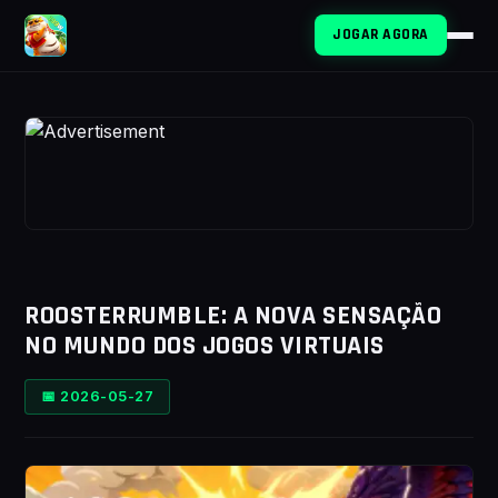
JOGAR AGORA
ROOSTERRUMBLE: A NOVA SENSAÇÃO
NO MUNDO DOS JOGOS VIRTUAIS
📅 2026-05-27