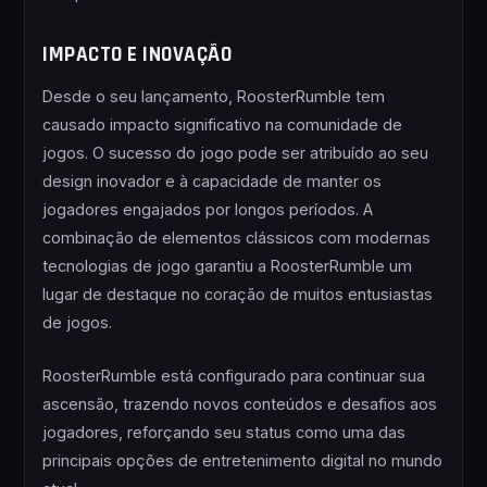
IMPACTO E INOVAÇÃO
Desde o seu lançamento, RoosterRumble tem
causado impacto significativo na comunidade de
jogos. O sucesso do jogo pode ser atribuído ao seu
design inovador e à capacidade de manter os
jogadores engajados por longos períodos. A
combinação de elementos clássicos com modernas
tecnologias de jogo garantiu a RoosterRumble um
lugar de destaque no coração de muitos entusiastas
de jogos.
RoosterRumble está configurado para continuar sua
ascensão, trazendo novos conteúdos e desafios aos
jogadores, reforçando seu status como uma das
principais opções de entretenimento digital no mundo