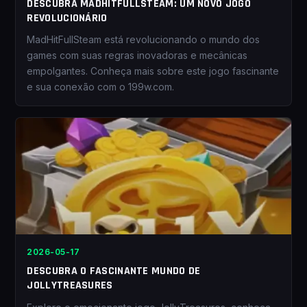
DESCUBRA MADHITFULLSTEAM: UM NOVO JOGO
REVOLUCIONÁRIO
MadHitFullSteam está revolucionando o mundo dos
games com suas regras inovadoras e mecânicas
empolgantes. Conheça mais sobre este jogo fascinante
e sua conexão com o 199w.com.
2026-05-17
DESCUBRA O FASCINANTE MUNDO DE
JOLLYTREASURES