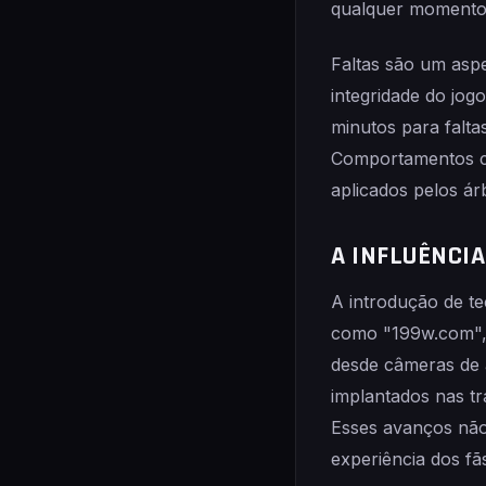
qualquer momento d
Faltas são um aspe
integridade do jog
minutos para falta
Comportamentos co
aplicados pelos árb
A INFLUÊNCI
A introdução de t
como "199w.com", 
desde câmeras de a
implantados nas t
Esses avanços não
experiência dos fã