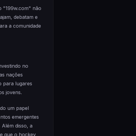
mo "199w.com" não
rajam, debatam e
 para a comunidade
.
nvestindo no
mas nações
o para lugares
os jovens.
ado um papel
entos emergentes
 Além disso, a
te que o hockey