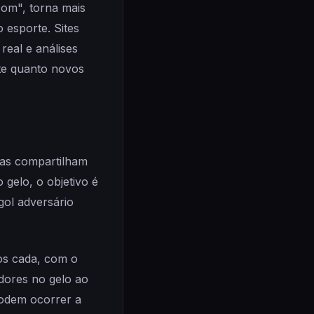
com", torna mais
 esporte. Sites
eal e análises
rte quanto novos
das compartilham
 gelo, o objetivo é
gol adversário
tos cada, com o
dores no gelo ao
podem ocorrer a