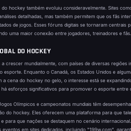
e do hockey também evoluiu consideravelmente. Sites co
nálises detalhadas, mas também permitem que os fãs inte
tados de jogos. Esses fóruns digitais se tornaram centrais
ndo uma maior conexão entre jogadores, treinadores e fãs
LOBAL DO HOCKEY
 a crescer mundialmente, com países de diversas regiões i
o esporte. Enquanto o Canadá, os Estados Unidos e algu
 a cena do hockey no gelo, o interesse está se expandind
há esforços significativos para promover o esporte entre 
Jogos Olímpicos e campeonatos mundiais têm desempenh
ão do hockey. Eles oferecem uma plataforma para que tal
e para que nações se destaquem no cenário internacional.
s eventos em sites dedicados, incluindo "199w.com", garan