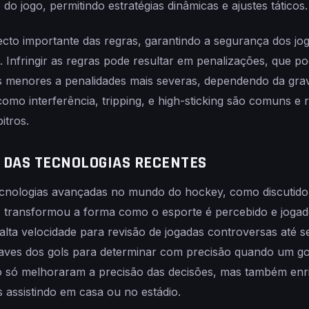
o jogo, permitindo estratégias dinâmicas e ajustes táticos.
cto importante das regras, garantindo a segurança dos jo
o. Infringir as regras pode resultar em penalizações, que p
s menores a penalidades mais severas, dependendo da grav
mo interferência, tripping, e high-sticking são comuns e 
itros.
A DAS TECNOLOGIAS RECENTES
ecnologias avançadas no mundo do hockey, como discutido
transformou a forma como o esporte é percebido e jogado.
lta velocidade para revisão de jogadas controversas até 
raves dos gols para determinar com precisão quando um go
 só melhoraram a precisão das decisões, mas também en
s assistindo em casa ou no estádio.