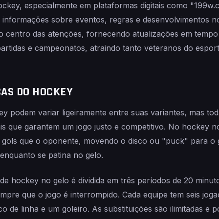
ockey, especialmente em plataformas digitais como "199w.
s informações sobre eventos, regras e desenvolvimentos no
o centro das atenções, fornecendo atualizações em tempo r
partidas e campeonatos, atraindo tanto veteranos do espo
CAS DO HOCKEY
ey podem variar ligeiramente entre suas variantes, mas to
ais que garantem um jogo justo e competitivo. No hockey no
s gols que o oponente, movendo o disco ou "puck" para o 
enquanto se patina no gelo.
 de hockey no gelo é dividida em três períodos de 20 minu
mpre que o jogo é interrompido. Cada equipe tem seis joga
 de linha e um goleiro. As substituições são ilimitadas e 